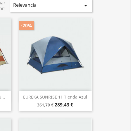
nar
Relevancia

or:
-20%
Vista rápida

...
EUREKA SUNRISE 11 Tienda Azul
289,43 €
361,79 €