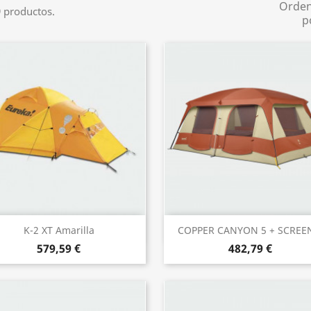
Orde
 productos.
p
Vista rápida
Vista rápida


K-2 XT Amarilla
COPPER CANYON 5 + SCREEN
579,59 €
482,79 €