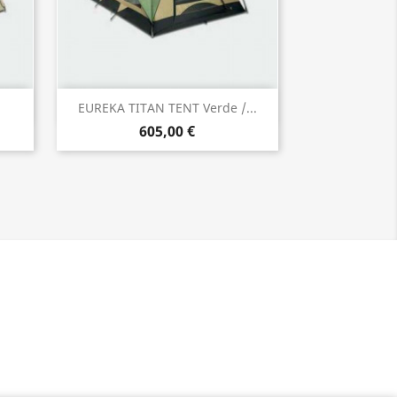
Vista rápida

EUREKA TITAN TENT Verde /...
605,00 €