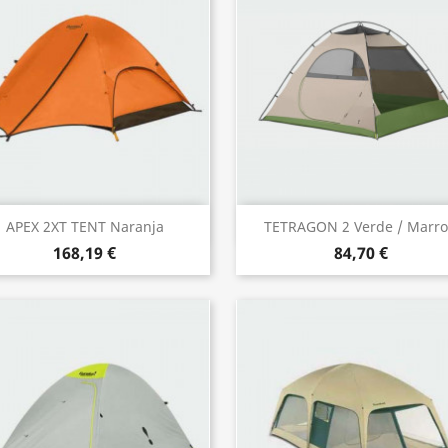
Vista rápida
Vista rápida


APEX 2XT TENT Naranja
TETRAGON 2 Verde / Marr
168,19 €
84,70 €