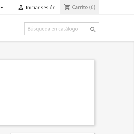
shopping_cart


Carrito
(0)
Iniciar sesión
